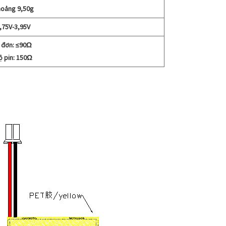
oảng 9,50g
,75V-3,95V
 đơn: ≤90Ω
ộ pin: 150Ω