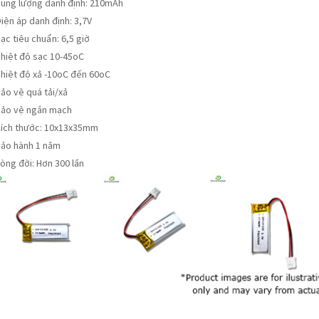
Dung lượng danh định: 210mAh
iện áp danh định: 3,7V
ạc tiêu chuẩn: 6,5 giờ
Nhiệt độ sạc 10-45oC
Nhiệt độ xả -10oC đến 60oC
ảo vệ quá tải/xả
Bảo vệ ngắn mạch
Kích thước: 10x13x35mm
Bảo hành 1 năm
òng đời: Hơn 300 lần