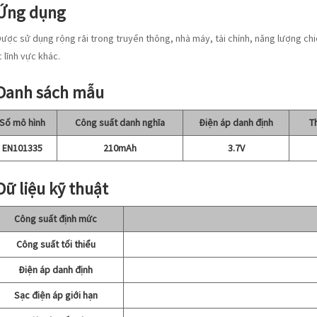
 Ứng dụng
ược sử dụng rộng rãi trong truyền thông, nhà máy, tài chính, năng lượng chi
 lĩnh vực khác.
 Danh sách mẫu
Số mô hình
Công suất danh nghĩa
Điện áp danh định
T
EN101335
210mAh
3.7V
 Dữ liệu kỹ thuật
Công suất định mức
Công suất tối thiểu
Điện áp danh định
Sạc điện áp giới hạn