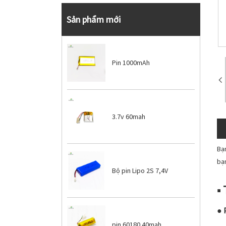
Sản phẩm mới
Pin 1000mAh
3.7v 60mah
Bạ
bạn
Bộ pin Lipo 2S 7,4V
■
● 
pin 60180 40mah