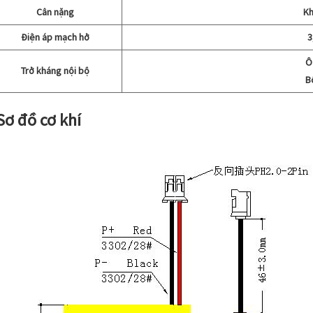
Cân nặng
Kh
Điện áp mạch hở
3
Ô
Trở kháng nội bộ
B
 Sơ đồ cơ khí