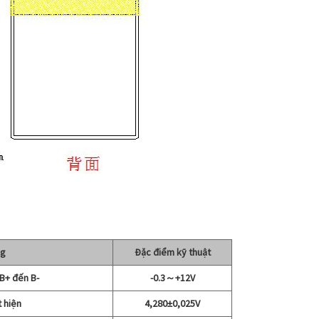
ng
Đặc điểm kỹ thuật
B+ đến B-
-0.3～+12V
 hiện
4,280±0,025V