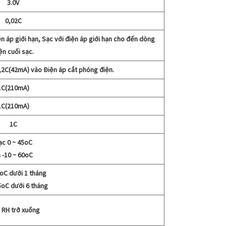
3.0V
0,02C
n áp giới hạn, Sạc với điện áp giới hạn cho đến dòng
ện cuối sạc.
,2C(42mA) vào Điện áp cắt phóng điện.
1C(210mA)
1C(210mA)
1C
ạc 0 ~ 45oC
 -10 ~ 60oC
oC dưới 1 tháng
5oC dưới 6 tháng
RH trở xuống