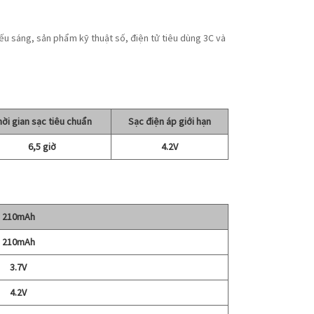
ếu sáng, sản phẩm kỹ thuật số, điện tử tiêu dùng 3C và
hời gian sạc tiêu chuẩn
Sạc điện áp giới hạn
6,5 giờ
4.2V
210mAh
210mAh
3.7V
4.2V