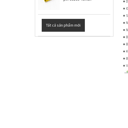
● 
● Đ
● S
● 
Tất cả sản phẩm mới
● 
● B
● 
● 
● 
● V