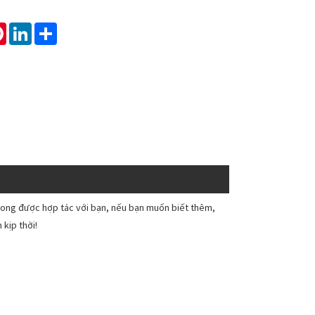
tsApp
Pinterest
LinkedIn
Share
 mong được hợp tác với bạn, nếu bạn muốn biết thêm,
 kịp thời!